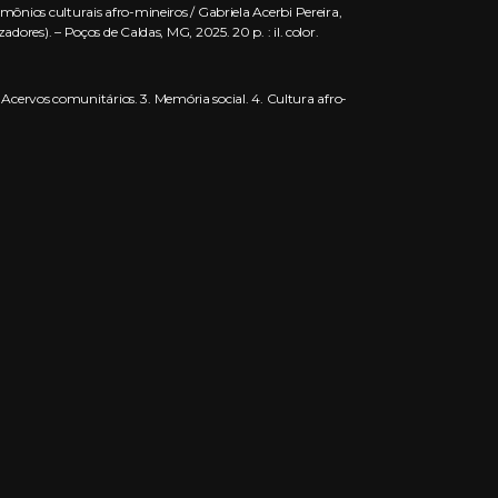
mônios culturais afro-mineiros / Gabriela Acerbi Pereira,
dores). – Poços de Caldas, MG, 2025. 20 p. : il. color.
2. Acervos comunitários. 3. Memória social. 4. Cultura afro-