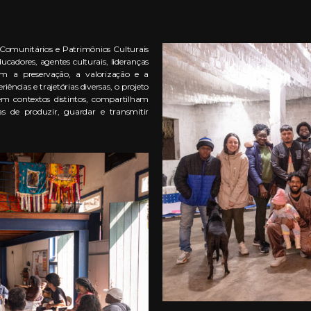
 Comunitários e Patrimônios Culturais
ucadores, agentes culturais, lideranças
om a preservação, a valorização e a
cias e trajetórias diversas, o projeto
m contextos distintos, compartilham
ias de produzir, guardar e transmitir